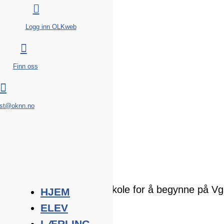

Logg inn OLKweb

Finn oss

st@oknn.no
Salgsfaget
Bakgrunn:
Du må ha fullført grunnskole for å begynne på Vg
HJEM
ELEV
Varighet:
LÆRLING