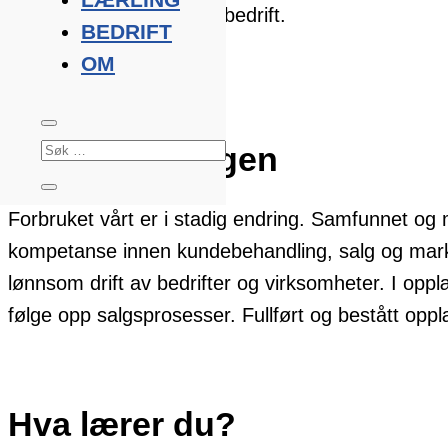
To år på skole og to år i bedrift.
BEDRIFT
OM
SE LÆREBEDRIFTER
Om utdanningen
Forbruket vårt er i stadig endring. Samfunnet og
kompetanse innen kundebehandling, salg og marke
lønnsom drift av bedrifter og virksomheter. I opp
følge opp salgsprosesser. Fullført og bestått opplæ
Hva lærer du?