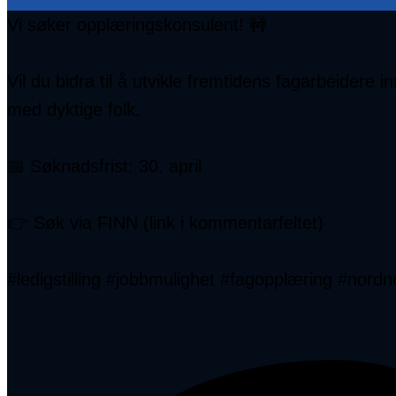
Vi søker opplæringskonsulent! 🚧
Vil du bidra til å utvikle fremtidens fagarbeider
med dyktige folk.
📅 Søknadsfrist: 30. april
👉 Søk via FINN (link i kommentarfeltet)
#ledigstilling #jobbmulighet #fagopplæring #nord