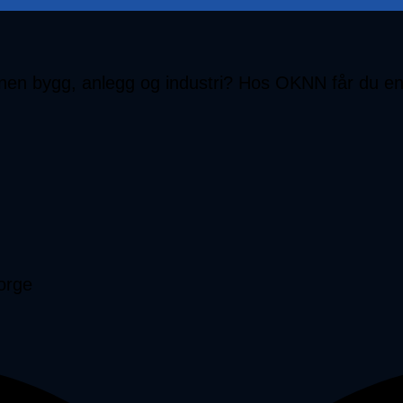
e innen bygg, anlegg og industri? Hos OKNN får du
norge