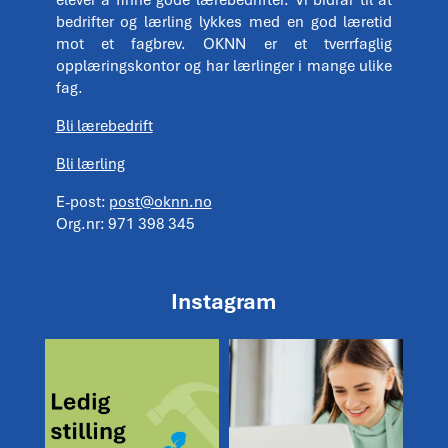
bedrifter og lærling lykkes med en god læretid
mot et fagbrev. OKNN er et tverrfaglig
opplæringskontor og har lærlinger i mange ulike
fag.
Bli lærebedrift
Bli lærling
E-post:
post@oknn.no
Org.nr: 971 398 345
Instagram
Vi søker opplæringskonsulent! 🚧
Usikker på hva du skal velge på
videregående? ❤️
...
Vil du
...
1
0
3
1