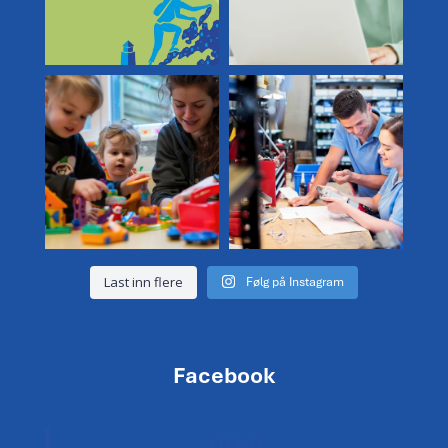
🤔💬 Lurer du på hvordan det
Hvordan følger du opp lærlingen
egentlig er å være
...
din på best mulig
...
1
0
2
0
Last inn flere
Følg på Instagram
Facebook
OKNN