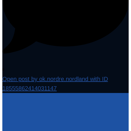
0
Open post by ok.nordre.nordland with ID
18555862414031147