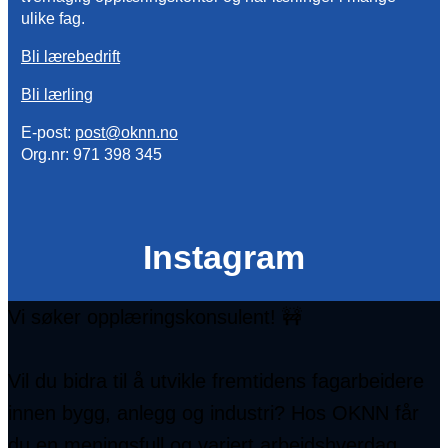
ulike fag.
Bli lærebedrift
Bli lærling
E-post:
post@oknn.no
Org.nr: 971 398 345
Instagram
Vi søker opplæringskonsulent! 🚧
Vil du bidra til å utvikle fremtidens fagarbeidere
innen bygg, anlegg og industri? Hos OKNN får
du en meningsfull og variert arbeidshverdag