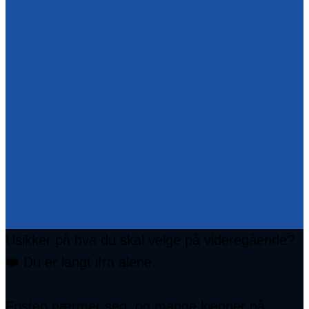
Usikker på hva du skal velge på videregående?
❤️ Du er langt ifra alene.
Fristen nærmer seg, og mange kjenner på