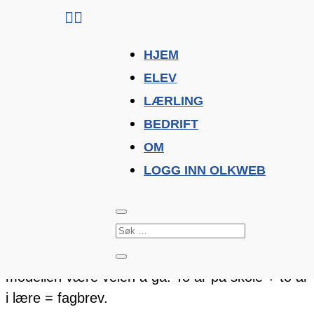


HJEM
Foto: promonorge.no
ELEV
LÆRLING
OKNN 2+2
BEDRIFT
av
OKNN
|
19. februar 2025
|
Nyheter
OM
LOGG INN OLKWEB
Ny mulighet for deg som vil lære et yrke – og
få betalt underveis!
Har du lyst til å jobbe praktisk og skaffe deg et
ettertraktet fagbrev? Da kan OKNN 2+2-
modellen være veien å gå: To år på skole + to år
i lære = fagbrev.