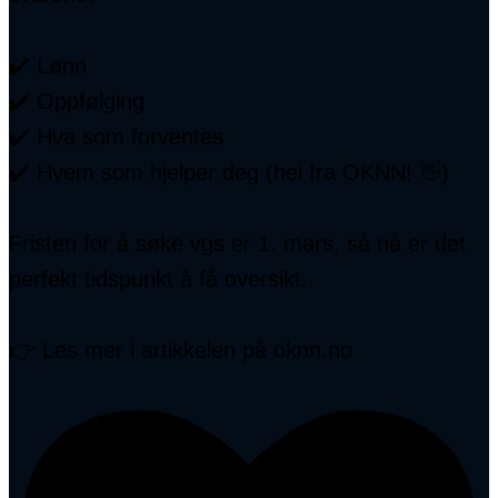
✔️ Lønn
✔️ Oppfølging
✔️ Hva som forventes
✔️ Hvem som hjelper deg (hei fra OKNN! 👋)
Fristen for å søke vgs er 1. mars, så nå er det
perfekt tidspunkt å få oversikt.
👉 Les mer i artikkelen på oknn.no