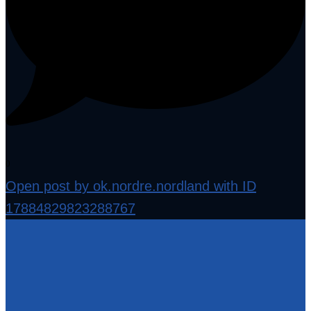
0
Open post by ok.nordre.nordland with ID
17884829823288767