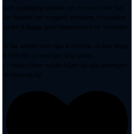
God oppfølging handler om mer enn bare fag.
Det handler om trygghet, mestring, motivasjon,
og om å bygge gode fagarbeidere for fremtiden.
Vi har samlet noen tips til hvordan du kan legge
til rette for at lærlingen skal lykkes.
👉 https://oknn.no/slik-folger-du-opp-laerlingen-
din-best-mulig/