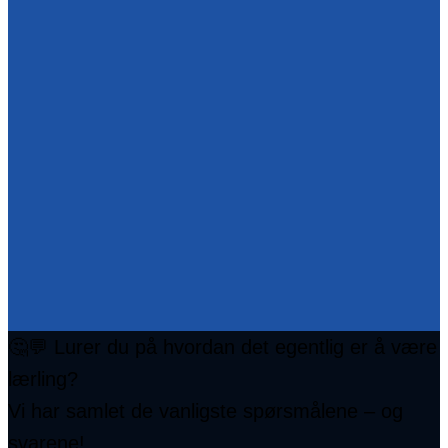
🤔💬 Lurer du på hvordan det egentlig er å være
lærling?
Vi har samlet de vanligste spørsmålene – og
svarene!