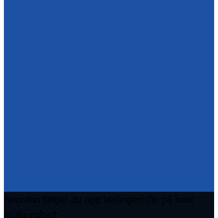
Hvordan følger du opp lærlingen din på best
mulig måte❓