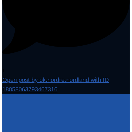
1
Open post by ok.nordre.nordland with ID
18058063793467316