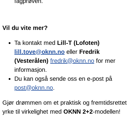
fagprøven.
Vil du vite mer?
Ta kontakt med
Lill-T (Lofoten)
lill.tove@oknn.no
eller
Fredrik
(Vesterålen)
fredrik@oknn.no
for mer
informasjon.
Du kan også sende oss en e-post på
post@oknn.no
.
Gjør drømmen om et praktisk og fremtidsrettet
yrke til virkelighet med
OKNN 2+2
-modellen!