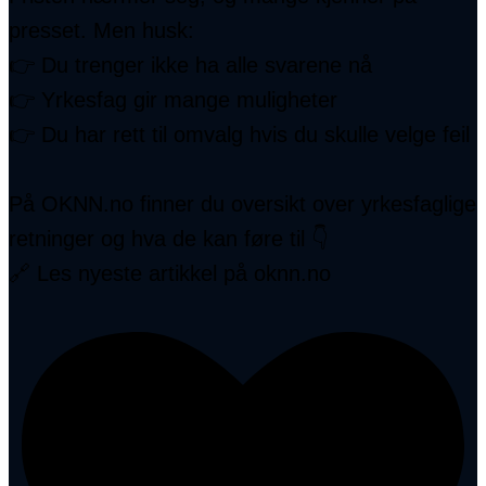
presset. Men husk:
👉 Du trenger ikke ha alle svarene nå
👉 Yrkesfag gir mange muligheter
👉 Du har rett til omvalg hvis du skulle velge feil
På OKNN.no finner du oversikt over yrkesfaglige
retninger og hva de kan føre til 👇
🔗 Les nyeste artikkel på oknn.no