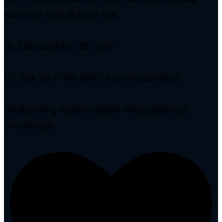
sammen med dyktige folk.
📅 Søknadsfrist: 30. april
👉 Søk via FINN (link i kommentarfeltet)
#ledigstilling #jobbmulighet #fagopplæring
#nordnorge